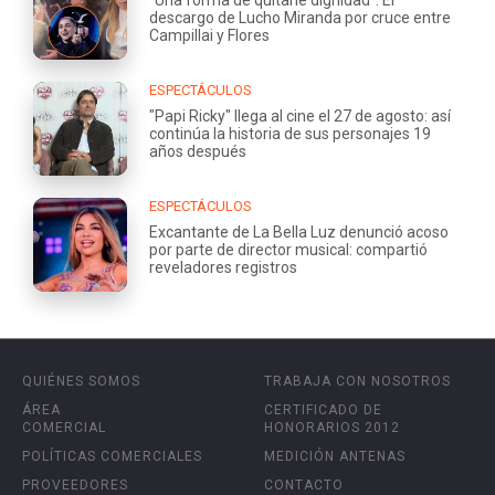
“Una forma de quitarle dignidad”: El
descargo de Lucho Miranda por cruce entre
Campillai y Flores
ESPECTÁCULOS
"Papi Ricky" llega al cine el 27 de agosto: así
continúa la historia de sus personajes 19
años después
ESPECTÁCULOS
Excantante de La Bella Luz denunció acoso
por parte de director musical: compartió
reveladores registros
QUIÉNES SOMOS
TRABAJA CON NOSOTROS
ÁREA
CERTIFICADO DE
COMERCIAL
HONORARIOS 2012
POLÍTICAS COMERCIALES
MEDICIÓN ANTENAS
PROVEEDORES
CONTACTO