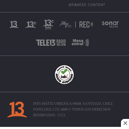
BRANDED CONTENT
INÉS MATTE URREJOLA #0848, SANTIAGO, CHILE
FONO (562) 2 251 4000 © TODOS LOS DERECHOS
RESERVADOS. 13.CL