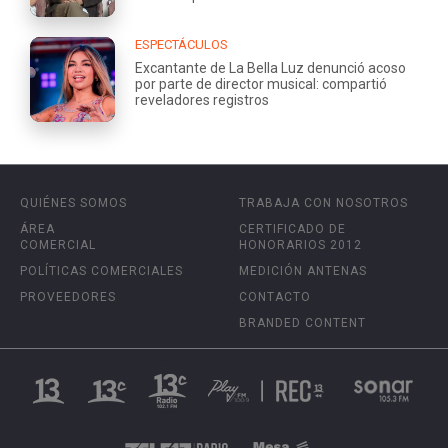
ESPECTÁCULOS
Excantante de La Bella Luz denunció acoso
por parte de director musical: compartió
reveladores registros
QUIÉNES SOMOS
TRABAJA CON NOSOTROS
ÁREA
CERTIFICADO DE
COMERCIAL
HONORARIOS 2012
POLÍTICAS COMERCIALES
MEDICIÓN ANTENAS
PROVEEDORES
CONTACTO
BRANDED CONTENT