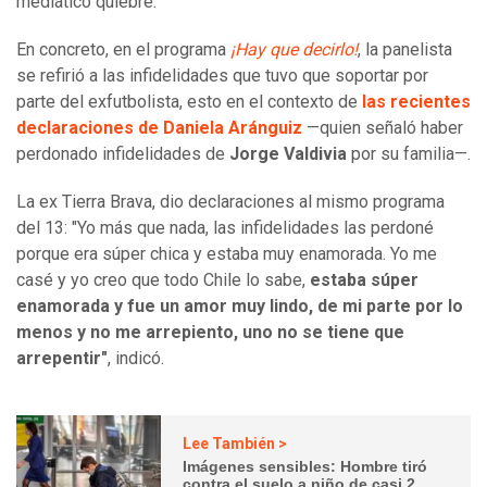
mediático quiebre.
En concreto, en el programa
¡Hay que decirlo!
, la panelista
se refirió a las infidelidades que tuvo que soportar por
parte del exfutbolista, esto en el contexto de
las recientes
declaraciones de Daniela Aránguiz
—quien señaló haber
perdonado infidelidades de
Jorge Valdivia
por su familia—.
La ex Tierra Brava, dio declaraciones al mismo programa
del 13: "Yo más que nada, las infidelidades las perdoné
porque era súper chica y estaba muy enamorada. Yo me
casé y yo creo que todo Chile lo sabe,
estaba súper
enamorada y fue un amor muy lindo, de mi parte por lo
menos y no me arrepiento, uno no se tiene que
arrepentir"
, indicó.
Lee También >
Imágenes sensibles: Hombre tiró
contra el suelo a niño de casi 2