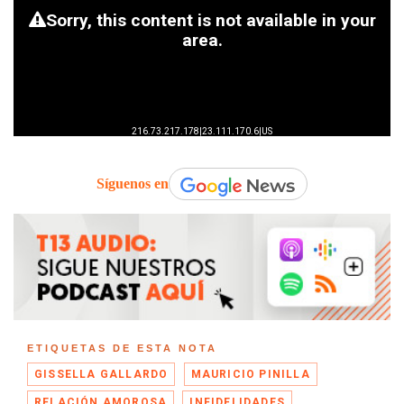
Síguenos en
ETIQUETAS DE ESTA NOTA
GISSELLA GALLARDO
MAURICIO PINILLA
RELACIÓN AMOROSA
INFIDELIDADES