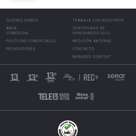
QUIÉNES SOMOS
TRABAJA CON NOSOTROS
ÁREA
CERTIFICADO DE
COMERCIAL
HONORARIOS 2012
POLÍTICAS COMERCIALES
MEDICIÓN ANTENAS
PROVEEDORES
CONTACTO
BRANDED CONTENT