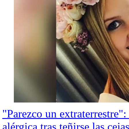
"Parezco un extraterrestre"
alérgica tras teñirse las ceja