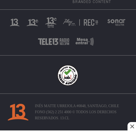
BRANDED CONTENT
INÉS MATTE URREJOLA #0848, SANTIAGO, CHILE
FONO (562) 2 251 4000 © TODOS LOS DERECHOS
RESERVADOS. 13.CL