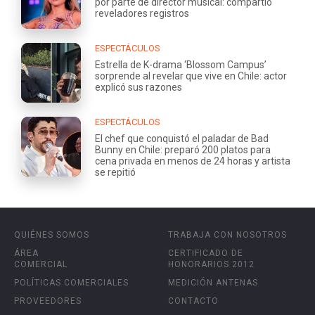
por parte de director musical: compartió
reveladores registros
ESPECTÁCULOS
Estrella de K-drama ‘Blossom Campus’
sorprende al revelar que vive en Chile: actor
explicó sus razones
ESPECTÁCULOS
El chef que conquistó el paladar de Bad
Bunny en Chile: preparó 200 platos para
cena privada en menos de 24 horas y artista
se repitió
QUIÉNES SOMOS
TRABAJA CON NOSOTROS
ÁREA
CERTIFICADO DE
COMERCIAL
HONORARIOS 2012
POLÍTICAS COMERCIALES
MEDICIÓN ANTENAS
PROVEEDORES
CONTACTO