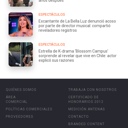
años después
ESPECTÁCULOS
Excantante de La Bella Luz denunció acoso
por parte de director musical: compartió
reveladores registros
ESPECTÁCULOS
Estrella de K-drama ‘Blossom Campus’
sorprende al revelar que vive en Chile: actor
explicó sus razones
QUIÉNES SOMOS
TRABAJA CON NOSOTROS
ÁREA
CERTIFICADO DE
COMERCIAL
HONORARIOS 2012
POLÍTICAS COMERCIALES
MEDICIÓN ANTENAS
PROVEEDORES
CONTACTO
BRANDED CONTENT