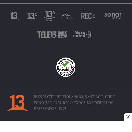
INÉS MATTE URREJOLA #0848, SANTIAGO, CHILE
FONO (562) 2 251 4000 © TODOS LOS DERECHOS
RESERVADOS. 13.CL