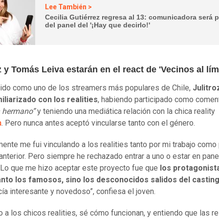
Lee También >
Cecilia Gutiérrez regresa al 13: comunicadora será p
del panel del '¡Hay que decirlo!'
z y Tomás Leiva estarán en el react de 'Vecinos al lím
do como uno de los streamers más populares de Chile,
Julitro
iliarizado con los realities
, habiendo participado como coment
 hermano”
y teniendo una mediática relación con la chica reality
a
. Pero nunca antes aceptó vincularse tanto con el género.
mente me fui vinculando a los realities tanto por mi trabajo como
 anterior. Pero siempre he rechazado entrar a uno o estar en pan
. Lo que me hizo aceptar este proyecto fue que
los protagonist
anto los famosos, sino los desconocidos salidos del casting
ía interesante y novedoso”, confiesa el joven.
 a los chicos realities, sé cómo funcionan, y entiendo que las r