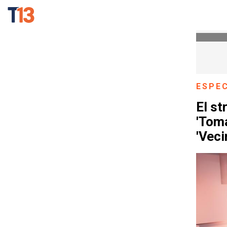
ESPE
El st
'Tomá
'Veci