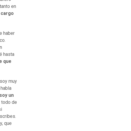
 tanto en
 cargo
e haber
co.
en
é hasta
ne que
, soy muy
 habla
soy un
r todo de
si
scribes.
ty, que