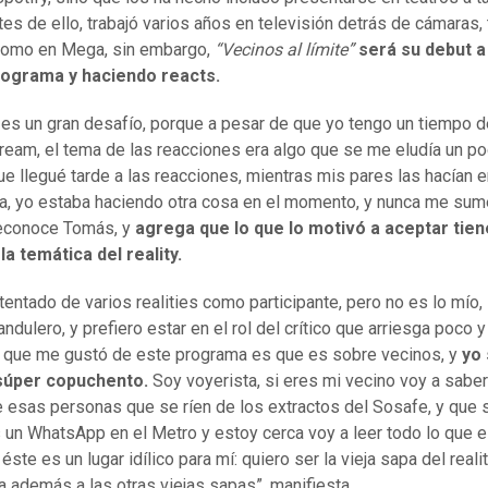
ntes de ello, trabajó varios años en televisión detrás de cámaras,
como en Mega, sin embargo,
“Vecinos al límite”
será su debut a
rograma y haciendo reacts.
 es un gran desafío, porque a pesar de que yo tengo un tiempo d
ream, el tema de las reacciones era algo que se me eludía un po
ue llegué tarde a las reacciones, mientras mis pares las hacían 
, yo estaba haciendo otra cosa en el momento, y nunca me sum
reconoce Tomás, y
agrega que lo que lo motivó a aceptar tie
la temática del reality.
tentado de varios realities como participante, pero no es lo mío
ndulero, y prefiero estar en el rol del crítico que arriesga poco y
o que me gustó de este programa es que es sobre vecinos, y
yo 
súper copuchento.
Soy voyerista, si eres mi vecino voy a sabe
de esas personas que se ríen de los extractos del Sosafe, y que 
 un WhatsApp en el Metro y estoy cerca voy a leer todo lo que e
éste es un lugar idílico para mí: quiero ser la vieja sapa del reali
a además a las otras viejas sapas”, manifiesta.