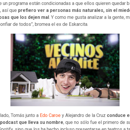
e un programa están condicionadas a que ellos quieren quedar b
, así que
prefiero ver a personas más naturales, sin el mied
osas que los dejen mal
. Y como me gusta analizar a la gente, mi
onfiar de todos”, bromea el ex de Eskarcita.
 lado, Tomás junto a
Edo Caroe
y Alejandro de la Cruz
conduce e
 podcast que lleva su nombre
, que no sólo fue el primero de s
 Spotify, sino que los ha hecho incluso presentarse en teatros a t