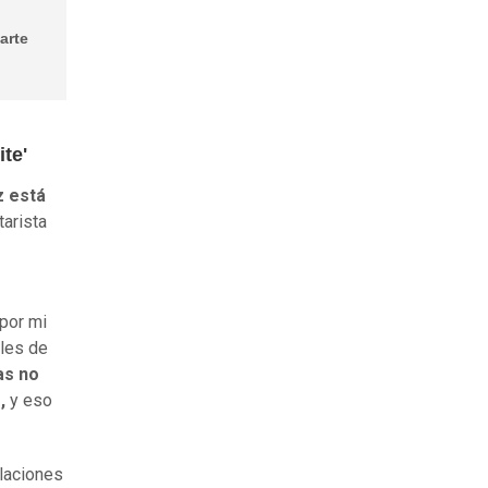
arte
ite'
z está
arista
 por mi
eles de
as no
,
y eso
elaciones