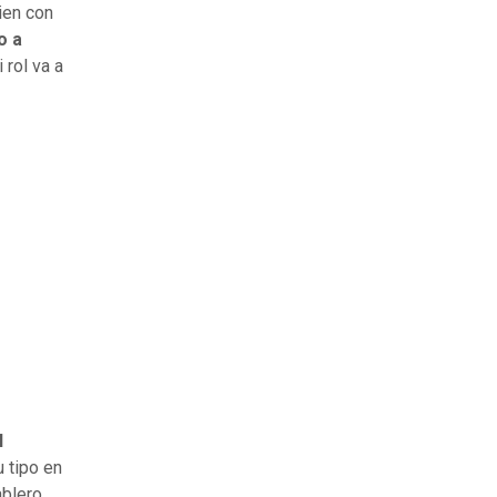
ien con
o a
 rol va a
l
u tipo en
ablero