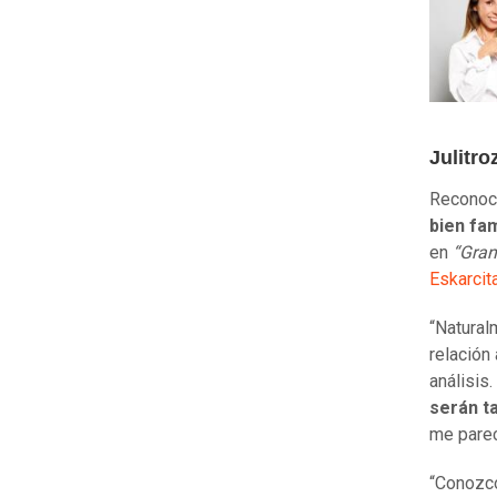
Julitro
Reconoci
bien fam
en
“Gran
Eskarcit
“Natural
relación
análisis
serán t
me parec
“Conozco