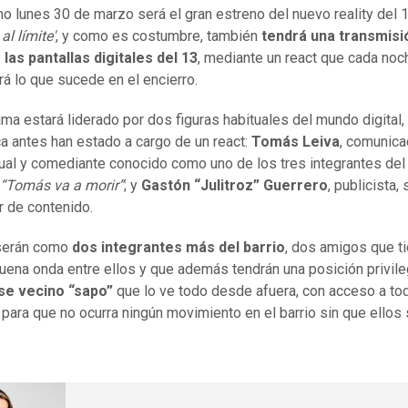
mo lunes 30 de marzo será el gran estreno del nuevo reality del 1
al límite'
, y como es costumbre, también
tendrá una transmisi
 las pantallas digitales del 13
, mediante un react que cada noc
á lo que sucede en el encierro.
ama estará liderado por dos figuras habituales del mundo digital,
a antes han estado a cargo de un react:
Tomás Leiva
, comunica
ual y comediante conocido como uno de los tres integrantes del
“Tomás va a morir”
; y
Gastón “Julitroz” Guerrero
, publicista,
r de contenido.
erán como
dos integrantes más del barrio
, dos amigos que t
buena onda entre ellos y que además tendrán una posición privile
se vecino “sapo”
que lo ve todo desde afuera, con acceso a to
para que no ocurra ningún movimiento en el barrio sin que ellos