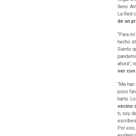
lleno. A
La Red 
de un p
“Para mí
hecho st
Siento q
pandemia
ahora”, 
ver con 
“Me han 
poco fara
harto. L
vecino 
ti, soy 
escribes
Por eso, 
evidenci