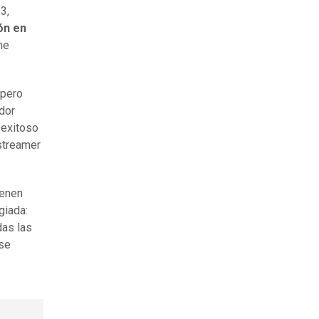
3,
ón en
he
 pero
dor
 exitoso
 streamer
ienen
giada:
das las
 se