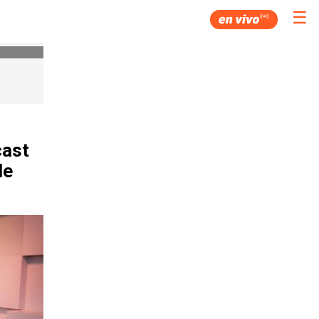
☰
cast
de