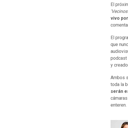
El próxi
'Vecinos 
vivo por
comentar
El progr
que nunc
audiovis
podcast
y creado
Ambos s
toda la 
serán e
cámaras 
enteren.