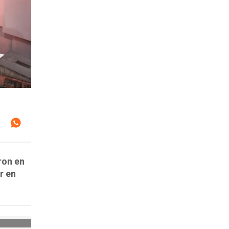
ron en
r en