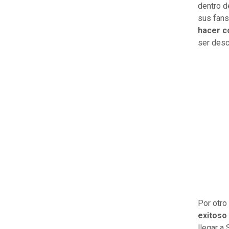
dentro d
sus fans
hacer c
ser desc
Por otro
exitoso
llegar a