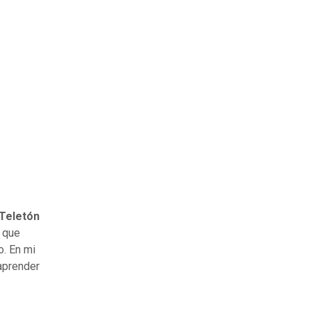
 Teletón
r que
o. En mi
 aprender