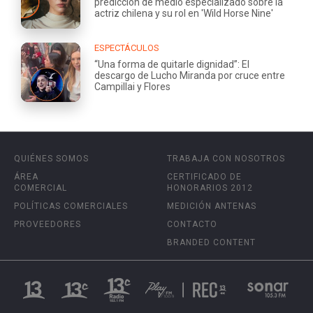
predicción de medio especializado sobre la
actriz chilena y su rol en 'Wild Horse Nine'
ESPECTÁCULOS
“Una forma de quitarle dignidad”: El
descargo de Lucho Miranda por cruce entre
Campillai y Flores
QUIÉNES SOMOS
TRABAJA CON NOSOTROS
ÁREA
CERTIFICADO DE
COMERCIAL
HONORARIOS 2012
POLÍTICAS COMERCIALES
MEDICIÓN ANTENAS
PROVEEDORES
CONTACTO
BRANDED CONTENT