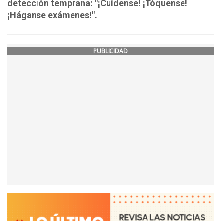
detección temprana: "¡Cuídense! ¡Tóquense!
¡Háganse exámenes!".
PUBLICIDAD