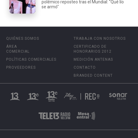
polémico reposteo tras el Mundial: "Qué lío
se armó"
QUIÉNES SOMOS
TRABAJA CON NOSOTROS
ÁREA
CERTIFICADO DE
COMERCIAL
HONORARIOS 2012
POLÍTICAS COMERCIALES
MEDICIÓN ANTENAS
PROVEEDORES
CONTACTO
BRANDED CONTENT