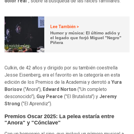
dolor real"
, sobre la búsqueda de las raíces familiares.
Lee También >
Humor y música: El último adiós y
el legado que forjó Miguel "Negro"
Piñera
Culkin, de 42 años y dirigido por su también coestrella
Jesse Eisenberg, era el favorito en la categoría en esta
edición de los Premios de la Academia y derrotó a
Yura
Borisov
("Anora"),
Edward Norton
("Un completo
desconocido"),
Guy Pearce
("El Brutalista") y
Jeremy
Strong
("El Aprendiz").
Premios Oscar 2025: La pelea estaría entre
"Anora" y "Cónclave"
Con un homenaje al cine, que incluyó un número musical a