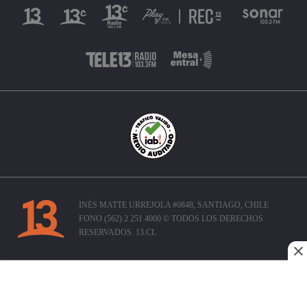
INÉS MATTE URREJOLA #0848, SANTIAGO, CHILE
FONO (562) 2 251 4000 © TODOS LOS DERECHOS
RESERVADOS. 13.CL