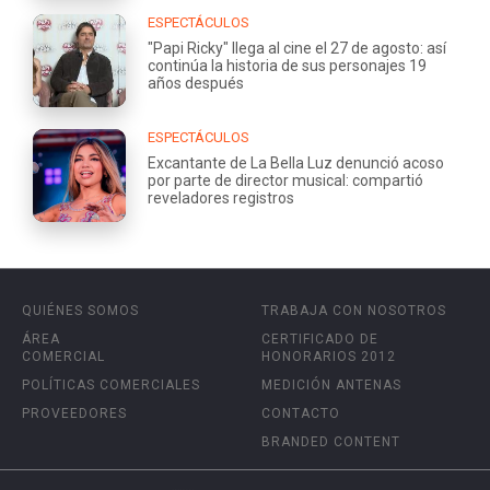
ESPECTÁCULOS
"Papi Ricky" llega al cine el 27 de agosto: así
continúa la historia de sus personajes 19
años después
ESPECTÁCULOS
Excantante de La Bella Luz denunció acoso
por parte de director musical: compartió
reveladores registros
QUIÉNES SOMOS
TRABAJA CON NOSOTROS
ÁREA
CERTIFICADO DE
COMERCIAL
HONORARIOS 2012
POLÍTICAS COMERCIALES
MEDICIÓN ANTENAS
PROVEEDORES
CONTACTO
BRANDED CONTENT