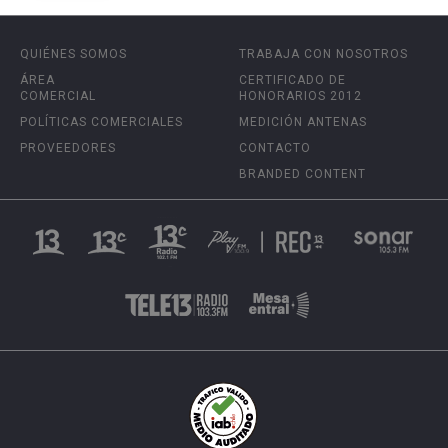
QUIÉNES SOMOS
TRABAJA CON NOSOTROS
ÁREA
CERTIFICADO DE
COMERCIAL
HONORARIOS 2012
POLÍTICAS COMERCIALES
MEDICIÓN ANTENAS
PROVEEDORES
CONTACTO
BRANDED CONTENT