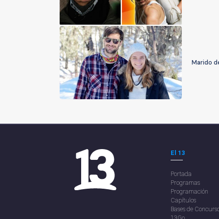
Marido de
El 13
Portada
Programas
Programación
Capítulos
Bases de Concurs
13Go