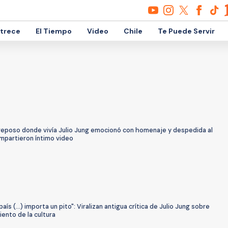
etrece
El Tiempo
Video
Chile
Te Puede Servir
reposo donde vivía Julio Jung emocionó con homenaje y despedida al
ompartieron íntimo video
país (...) importa un pito": Viralizan antigua crítica de Julio Jung sobre
iento de la cultura