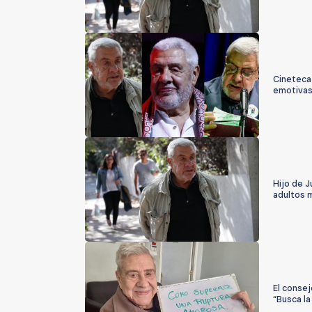
Cineteca
emotivas
Hijo de J
adultos 
El consej
“Busca la