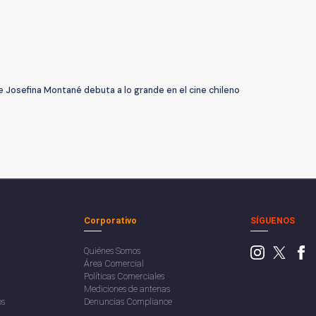
 Josefina Montané debuta a lo grande en el cine chileno
Corporativo
SÍGUENOS
Quiénes Somos
Área Comercial
Políticas Comerciales
Mediciones de antenas
os
Denuncias Compliance