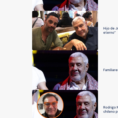
Hijo de J
eterno”
Familiare
Rodrigo M
chileno 