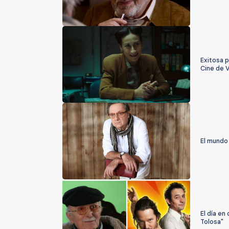
Exitosa p
Cine de 
El mundo 
El día en
Tolosa"