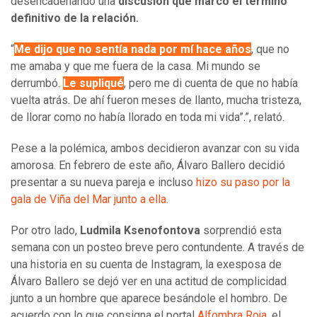
desencadenando una
discusión que marcó el término
definitivo de la relación.
“
Me dijo que no sentía nada por mí hace años
, que no
me amaba y que me fuera de la casa. Mi mundo se
derrumbó.
Le supliqué
, pero me di cuenta de que no había
vuelta atrás. De ahí fueron meses de llanto, mucha tristeza,
de llorar como no había llorado en toda mi vida”.”, relató.
Pese a la polémica, ambos decidieron avanzar con su vida
amorosa. En febrero de este año, Álvaro Ballero decidió
presentar a su nueva pareja e incluso
hizo su paso por la
gala de Viña del Mar junto a ella
.
Por otro lado,
Ludmila Ksenofontova
sorprendió esta
semana con un posteo breve pero contundente. A través de
una historia en su cuenta de Instagram, la exesposa de
Álvaro Ballero se dejó ver en una actitud de complicidad
junto a un hombre que aparece besándole el hombro. De
acuerdo con lo que consigna el portal
Alfombra Roja
, el