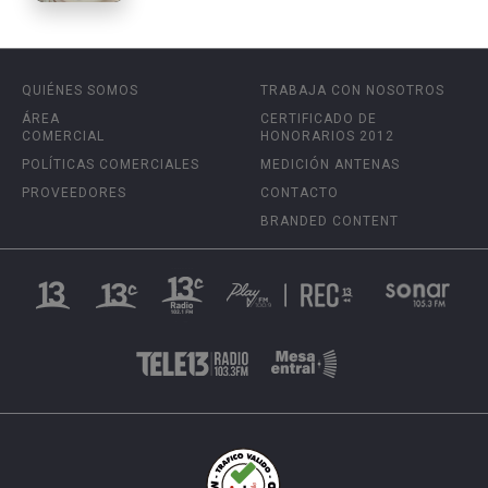
QUIÉNES SOMOS
TRABAJA CON NOSOTROS
ÁREA
CERTIFICADO DE
COMERCIAL
HONORARIOS 2012
POLÍTICAS COMERCIALES
MEDICIÓN ANTENAS
PROVEEDORES
CONTACTO
BRANDED CONTENT