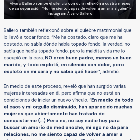
Álvaro Ballero rompe el silencio con dura reflexión a cuatro meses
de su separación: "No me siento capaz de volver a amar a alguien” -
Instagram Álvaro Ballero
Ballero también reflexionó sobre el quiebre matrimonial que
lo llevó a tocar fondo. “Me ha costado, claro que me ha
costado, no sabía dónde había topado fondo, la verdad, no
sabía que había topado fondo, pero la maldita vida me lo
escupió en la cara,
NO eres buen padre, menos un buen
marido, y todo explotó, en silencio con dolor, pero
explotó en mi cara y no sabía qué hacer
”, admitió.
En medio de este proceso, reveló que han surgido varias
mujeres interesadas en él, pero afirma que no está en
condiciones de iniciar un nuevo vínculo. “
En medio de todo
el caos y mi orgullo disminuido, han aparecido muchas
mujeres que abiertamente han tratado de
conquistarme (...) Pero no, no soy nadie hoy para
buscar un amorío de medianoche, mi ego no da para
relaciones, no me siento capaz de volver a amar a