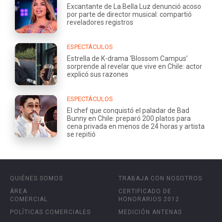
Excantante de La Bella Luz denunció acoso
por parte de director musical: compartió
reveladores registros
ESPECTÁCULOS
Estrella de K-drama ‘Blossom Campus’
sorprende al revelar que vive en Chile: actor
explicó sus razones
ESPECTÁCULOS
El chef que conquistó el paladar de Bad
Bunny en Chile: preparó 200 platos para
cena privada en menos de 24 horas y artista
se repitió
QUIÉNES SOMOS
TRABAJA CON NOSOTROS
ÁREA
CERTIFICADO DE
COMERCIAL
HONORARIOS 2012
POLÍTICAS COMERCIALES
MEDICIÓN ANTENAS