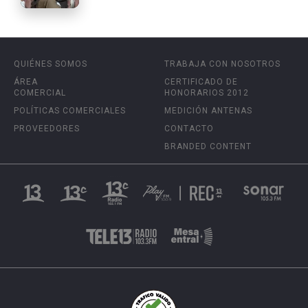
QUIÉNES SOMOS
TRABAJA CON NOSOTROS
ÁREA
CERTIFICADO DE
COMERCIAL
HONORARIOS 2012
POLÍTICAS COMERCIALES
MEDICIÓN ANTENAS
PROVEEDORES
CONTACTO
BRANDED CONTENT