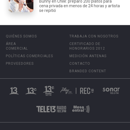
Bunny en Chile: preparó 200 platos para
cena privada en menos de 24 horas y artista
se repitió
QUIÉNES SOMOS
TRABAJA CON NOSOTROS
ÁREA
CERTIFICADO DE
COMERCIAL
HONORARIOS 2012
POLÍTICAS COMERCIALES
MEDICIÓN ANTENAS
PROVEEDORES
CONTACTO
BRANDED CONTENT