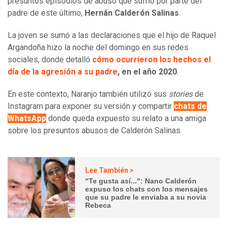
presuntos episodios de abuso que sufrió por parte del
padre de este último,
Hernán Calderón Salinas
.
La joven se sumó a las declaraciones que el hijo de Raquel
Argandoña hizo la noche del domingo en sus redes
sociales, donde detalló
cómo ocurrieron los hechos el
día de la agresión a su padre
, en el año 2020
.
En este contexto, Naranjo también utilizó sus
stories
de
Instagram para exponer su versión y compartir
chats de
WhatsApp
donde queda expuesto su relato a una amiga
sobre los presuntos abusos de Calderón Salinas.
Lee También >
"Te gusta así...": Nano Calderón
expuso los chats con los mensajes
que su padre le enviaba a su novia
Rebeca