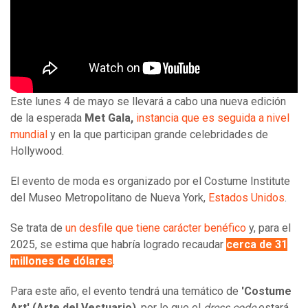
Este lunes 4 de mayo se llevará a cabo una nueva edición
de la esperada
Met Gala,
instancia que es seguida a nivel
mundial
y en la que participan grande celebridades de
Hollywood.
El evento de moda es organizado por el Costume Institute
del Museo Metropolitano de Nueva York,
Estados Unidos
.
Se trata de
un desfile que tiene carácter benéfico
y, para el
2025, se estima que habría logrado recaudar
cerca de 31
millones de dólares
.
Para este año, el evento tendrá una temático de
'Costume
Art' (Arte del Vestuario)
, por lo que el
dress code
estará