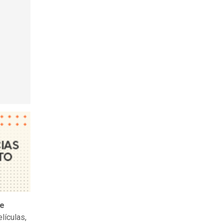
de
lículas,