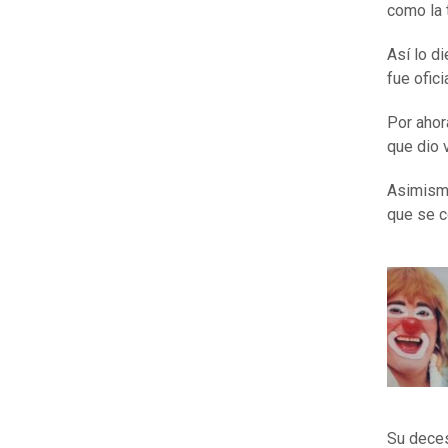
como la 
Así lo d
fue ofic
Por ahor
que dio 
Asimismo
que se c
Su deces