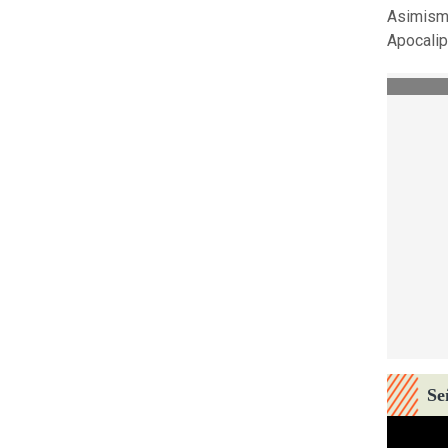
Asimismo
Apocalips
Se