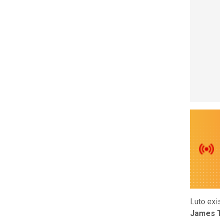
Luto exi
James T