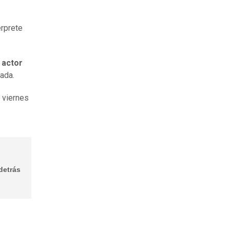
érprete
 actor
nada.
l viernes
detrás