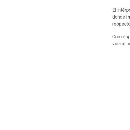
El intérp
donde
i
respecto
Con respe
vida al 