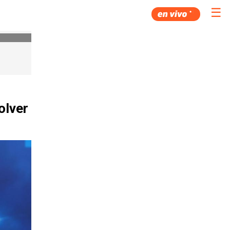
☰
olver