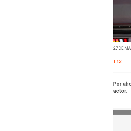
27 DE MA
T13
Por aho
actor.