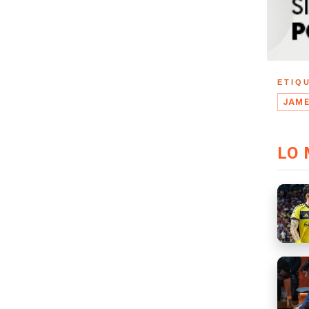
ETIQ
JAME
LO 