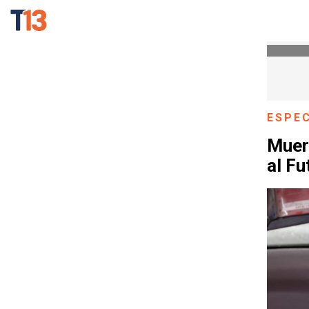
ESPE
Muere
al Fu