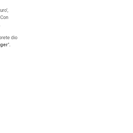
uro',
 Con
.
prete dio
ger'.