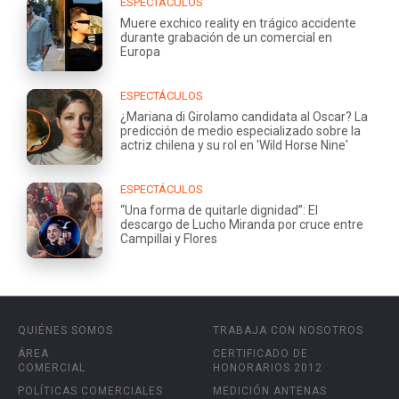
ESPECTÁCULOS
Muere exchico reality en trágico accidente
durante grabación de un comercial en
Europa
ESPECTÁCULOS
¿Mariana di Girolamo candidata al Oscar? La
predicción de medio especializado sobre la
actriz chilena y su rol en 'Wild Horse Nine'
ESPECTÁCULOS
“Una forma de quitarle dignidad”: El
descargo de Lucho Miranda por cruce entre
Campillai y Flores
QUIÉNES SOMOS
TRABAJA CON NOSOTROS
ÁREA
CERTIFICADO DE
COMERCIAL
HONORARIOS 2012
POLÍTICAS COMERCIALES
MEDICIÓN ANTENAS