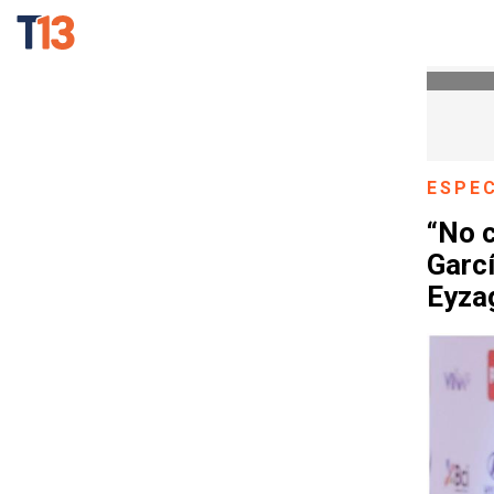
ESPE
“No 
Garc
Eyza