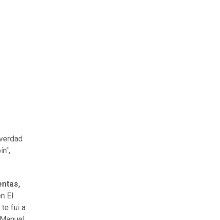
 verdad
ín",
entas,
n El
te fui a
 Manuel