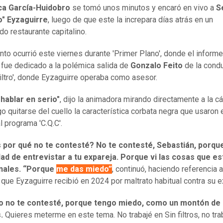
ca García-Huidobro
se tomó unos minutos y encaró en vivo a
S
o" Eyzaguirre
, luego de que este la increpara días atrás en un
do restaurante capitalino.
to ocurrió este viernes durante 'Primer Plano', donde el informe
l fue dedicado a la polémica salida de
Gonzalo Feito
de la cond
Filtro', donde Eyzaguirre operaba como asesor.
hablar en serio"
, dijo la animadora mirando directamente a la c
go quitarse del cuello la característica corbata negra que usaron 
l programa 'C.Q.C'.
 por qué no te contesté? No te contesté, Sebastián, porque
dad de entrevistar a tu expareja. Porque vi las cosas que e
unales. “Porque
me das miedo”
, continuó, haciendo referencia a
que Eyzaguirre recibió en 2024 por maltrato habitual contra su e
o no te contesté, porque tengo miedo, como un montón de
.
Quieres meterme en este tema. No trabajé en Sin filtros, no tra