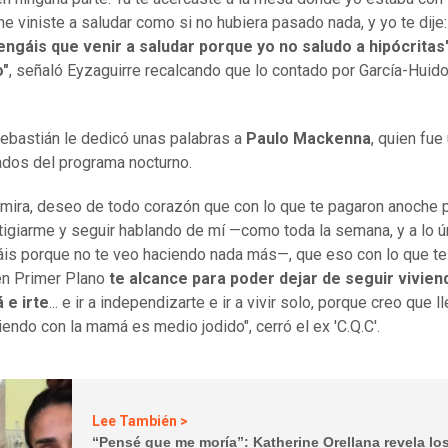
me viniste a saludar como si no hubiera pasado nada, y yo te dije
ngáis que venir a saludar porque yo no saludo a hipócritas
o"
, señaló Eyzaguirre recalcando que lo contado por García-Huid
ebastián le dedicó unas palabras a
Paulo Mackenna
, quien fue
tados del programa nocturno.
, mira, deseo de todo corazón que con lo que te pagaron anoche p
igiarme y seguir hablando de mí —como toda la semana, y a lo ú
áis porque no te veo haciendo nada más—, que eso con lo que t
en Primer Plano
te alcance para poder dejar de seguir vivien
 e irte
... e ir a independizarte e ir a vivir solo, porque creo que ll
iendo con la mamá es medio jodido", cerró el ex 'C.Q.C'.
Lee También >
“Pensé que me moría”: Katherine Orellana revela lo