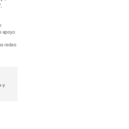
”
,
o
de apoyo.
sus redes
s y