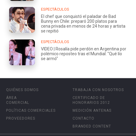
ESPECTÁCULOS
El chef que conquistó el paladar de Bad
Bunny en Chile: preparó 200 platos para
cena privada en menos de 24 horas y artista
se repitió
ESPECTÁCULOS
VIDEO | Rosalía pide perdón en Argentina por
polémico reposteo tras el Mundial: "Qué lío
se armó"
QUIÉNES SOMOS
TRABAJA CON NOSOTROS
ÁREA
CERTIFICADO DE
COMERCIAL
HONORARIOS 2012
POLÍTICAS COMERCIALES
MEDICIÓN ANTENAS
PROVEEDORES
CONTACTO
BRANDED CONTENT