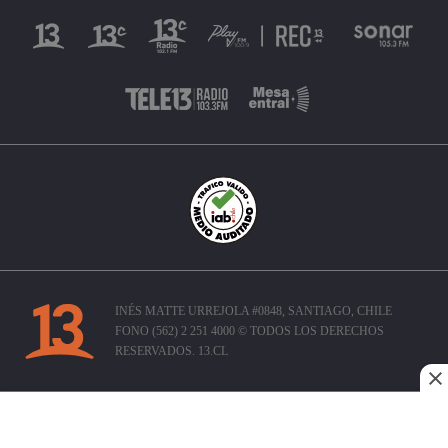
INÉS MATTE URREJOLA #0848, SANTIAGO, CHILE
FONO (562) 2 251 4000 © TODOS LOS DERECHOS
RESERVADOS. 13.CL