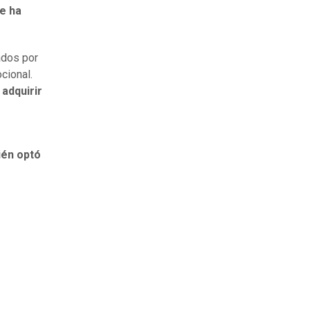
ue ha
ados por
cional.
 adquirir
ién optó