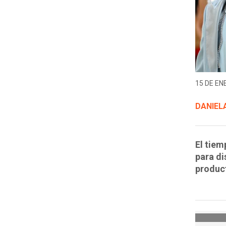
15 DE EN
DANIELA
El tiem
para di
product