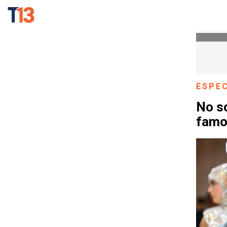
ESPE
No so
famos