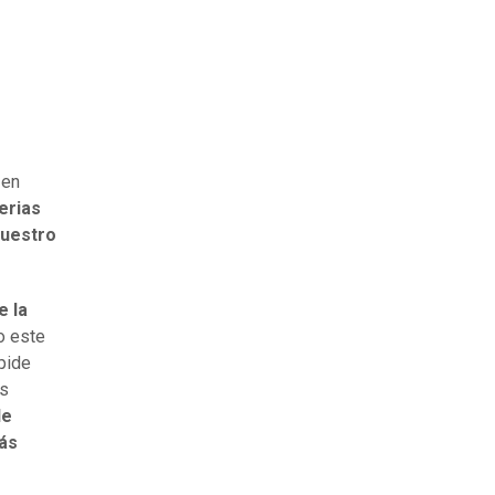
 en
erias
nuestro
e la
o este
pide
as
de
más