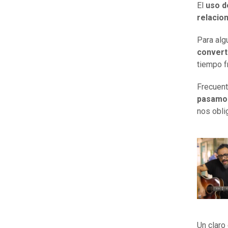
El
uso d
relacio
Para alg
converti
tiempo fr
Frecuen
pasamos
nos obli
Un claro