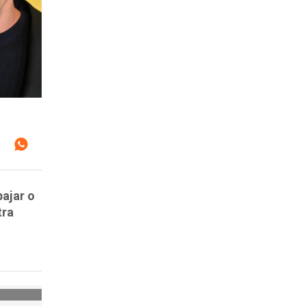
bajar o
tra