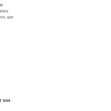
el
antes
ivo, que
r sus