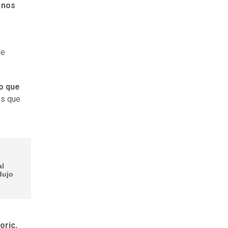
 nos
se
o que
es que
al
dujo
oric,