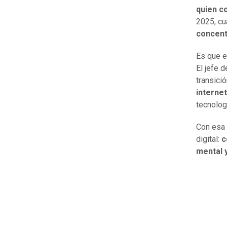
quien c
2025, c
concent
Es que e
El jefe 
transici
internet
tecnolog
Con esa 
digital:
c
mental 