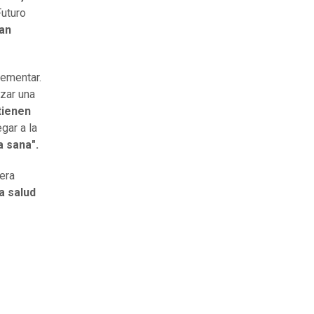
uturo
ban
lementar.
zar una
tienen
gar a la
 sana".
era
a salud