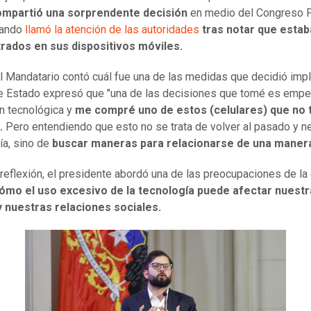
ompartió una sorprendente decisión
en medio del Congreso F
uando
llamó la atención de las autoridades
tras notar que esta
rados en sus dispositivos móviles.
l Mandatario contó cuál fue una de las medidas que decidió imp
de Estado expresó que "una de las decisiones que tomé es empe
ón tecnológica y
me compré uno de estos (celulares) que no 
.
Pero entendiendo que esto no se trata de volver al pasado y ne
ía, sino de
buscar maneras para relacionarse de una manera
reflexión, el presidente abordó una de las preocupaciones de la 
ómo el uso excesivo de la tecnología puede afectar nuestr
y nuestras relaciones sociales.