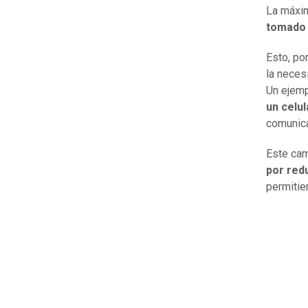
La máxim
tomado 
Esto, po
la neces
Un ejem
un celu
comunic
Este cam
por redu
permitie