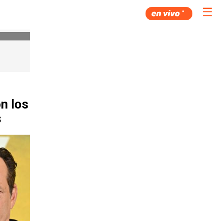
☰
n los
s