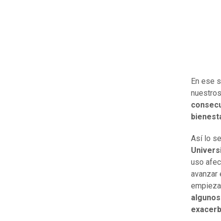
En ese s
nuestros
consecu
bienest
Así lo s
Universi
uso afec
avanzar 
empiezan
algunos
exacerb