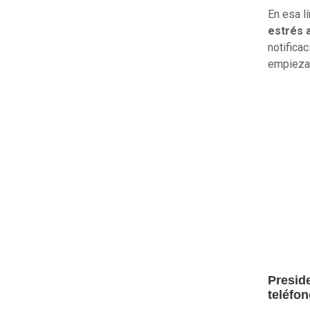
En esa l
estrés 
notifica
empiezan
Presid
teléfon