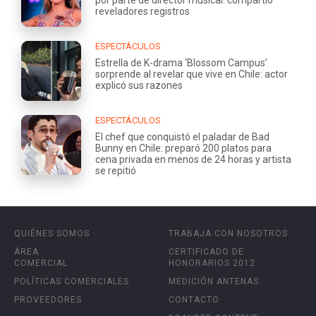
reveladores registros
ESPECTÁCULOS
Estrella de K-drama ‘Blossom Campus’
sorprende al revelar que vive en Chile: actor
explicó sus razones
ESPECTÁCULOS
El chef que conquistó el paladar de Bad
Bunny en Chile: preparó 200 platos para
cena privada en menos de 24 horas y artista
se repitió
QUIÉNES SOMOS
TRABAJA CON NOSOTROS
ÁREA
CERTIFICADO DE
COMERCIAL
HONORARIOS 2012
POLÍTICAS COMERCIALES
MEDICIÓN ANTENAS
PROVEEDORES
CONTACTO