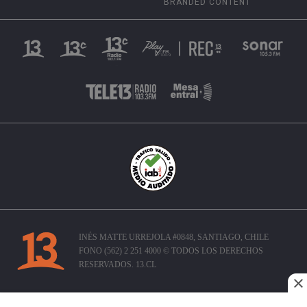
BRANDED CONTENT
INÉS MATTE URREJOLA #0848, SANTIAGO, CHILE
FONO (562) 2 251 4000 © TODOS LOS DERECHOS
RESERVADOS. 13.CL