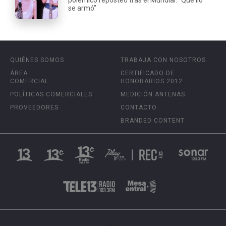
se armó"
QUIÉNES SOMOS
TRABAJA CON NOSOTROS
ÁREA
CERTIFICADO DE
COMERCIAL
HONORARIOS 2012
POLÍTICAS COMERCIALES
MEDICIÓN ANTENAS
PROVEEDORES
CONTACTO
BRANDED CONTENT