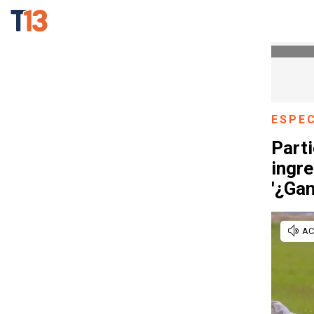
ESPE
Parti
ingre
'¿Gan