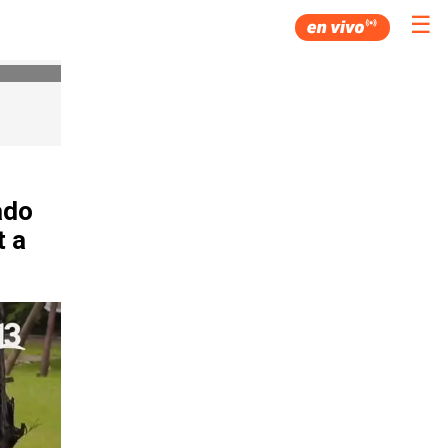
☰
ado
t a