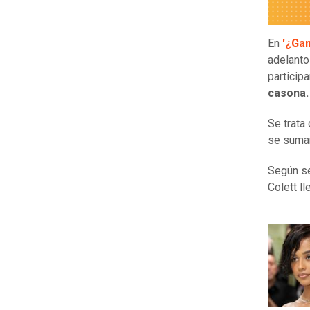
En
'¿Gan
adelanto
participa
casona
Se trata
se suman
Según se
Colett l