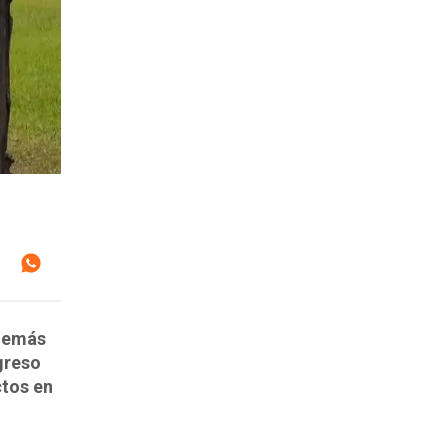
además
greso
ctos en