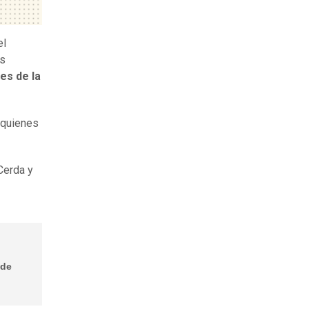
el
os
es de la
 quienes
Cerda y
 de