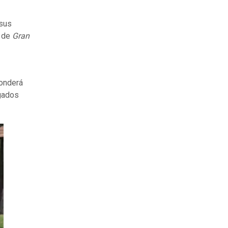
 sus
o de
Gran
ponderá
igados