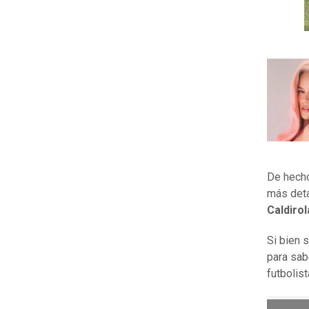
De hecho
más deta
Caldiro
Si bien 
para sa
futbolis