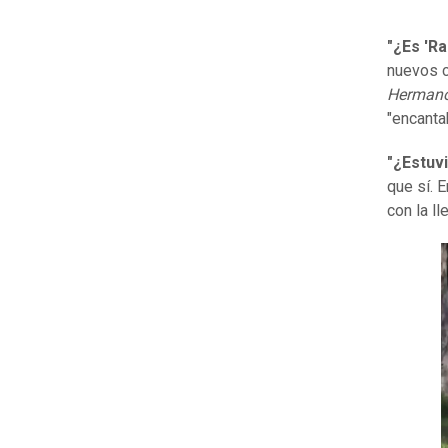
"¿Es 'Ra
nuevos c
Herman
"encanta
"¿Estuvi
que sí. 
con la l