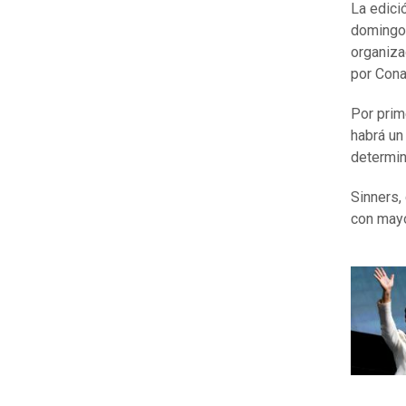
La edici
domingo
organiza
por Cona
Por prim
habrá un
determi
Sinners, 
con mayo