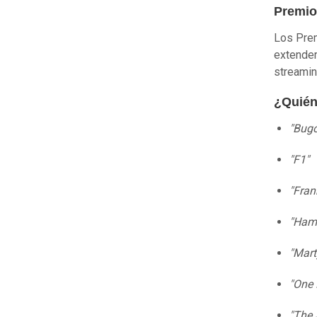
Premio
Los Pre
extender
streamin
¿Quién
"Bugo
"F1"
"Fran
"Ham
"Mar
"One 
"The 