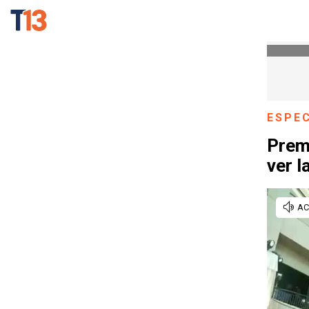
ESPE
Prem
ver l