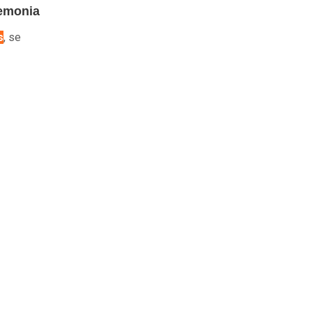
remonia
s
, se