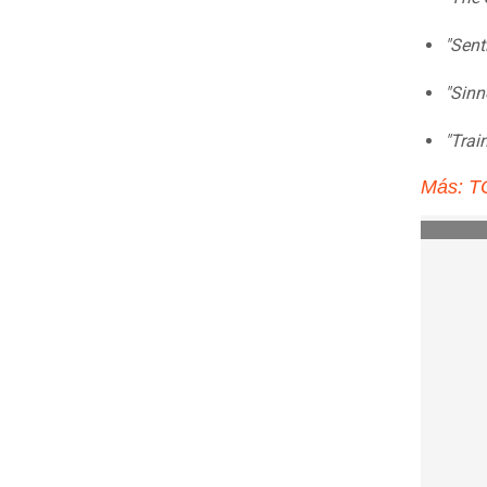
"Sent
"Sinn
"Trai
Más: 