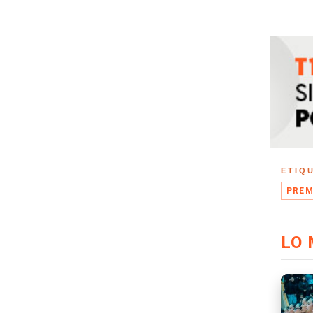
ETIQ
PREM
LO 