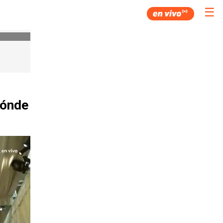
☰
dónde