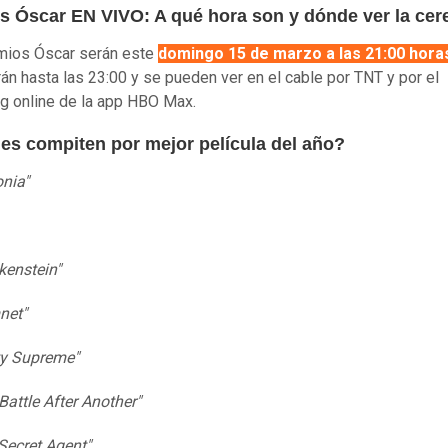
s Óscar EN VIVO: A qué hora son y dónde ver la ce
mios Óscar serán este
domingo 15 de marzo a las 21:00 hora
án hasta las 23:00 y se pueden ver en el cable por TNT y por el
g online de la app HBO Max.
es compiten por mejor película del año?
nia"
kenstein"
net"
ty Supreme"
Battle After Another"
Secret Agent"