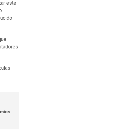
izar este
o
ducido
que
entadores
culas
emios