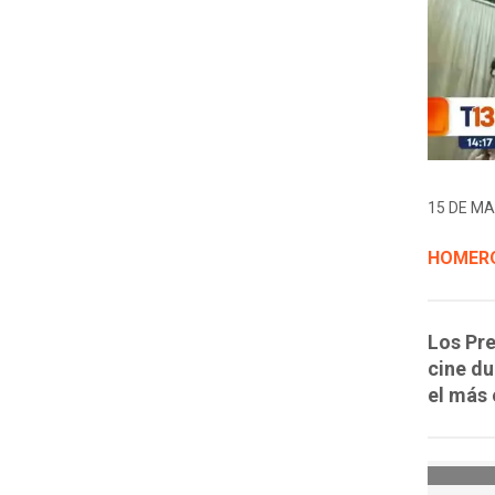
15 DE MA
HOMERO
Los Pre
cine du
el más