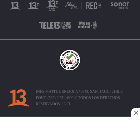
INÉS MATTE URREJOLA #0848, SANTIAGO, CHILE
FONO (562) 2 251 4000 © TODOS LOS DERECHOS
RESERVADOS. 13.CL