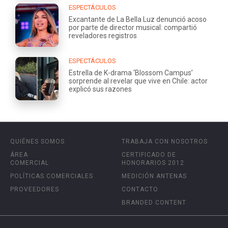
ESPECTÁCULOS
Excantante de La Bella Luz denunció acoso
por parte de director musical: compartió
reveladores registros
ESPECTÁCULOS
Estrella de K-drama ‘Blossom Campus’
sorprende al revelar que vive en Chile: actor
explicó sus razones
QUIÉNES SOMOS
TRABAJA CON NOSOTROS
ÁREA
CERTIFICADO DE
COMERCIAL
HONORARIOS 2012
POLÍTICAS COMERCIALES
MEDICIÓN ANTENAS
PROVEEDORES
CONTACTO
BRANDED CONTENT