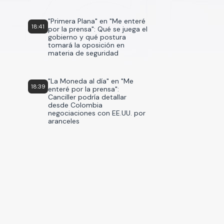
"Primera Plana" en "Me enteré
18:41
por la prensa": Qué se juega el
gobierno y qué postura
tomará la oposición en
materia de seguridad
"La Moneda al día" en "Me
18:39
enteré por la prensa":
Canciller podría detallar
desde Colombia
negociaciones con EE.UU. por
aranceles