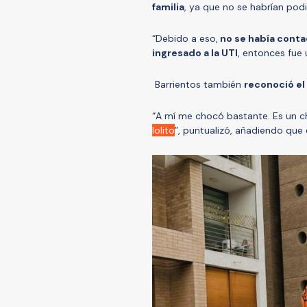
familia
, ya que no se habrían pod
“Debido a eso,
no se había contac
ingresado a la UTI
, entonces fue
Barrientos también
reconoció el
“A mí me chocó bastante. Es un c
lolito
”, puntualizó, añadiendo que 