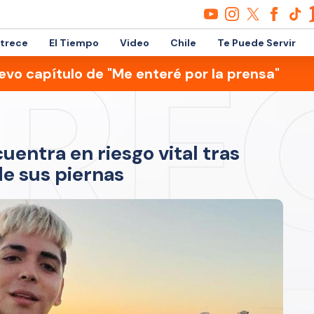
etrece
El Tiempo
Video
Chile
Te Puede Servir
evo capítulo de "Me enteré por la prensa"
uentra en riesgo vital tras
de sus piernas