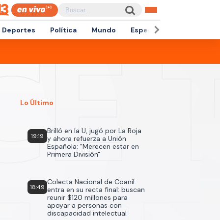
Deportes
Política
Mundo
Espectáculos
Empren
Lo Último
Brilló en la U, jugó por La Roja
19:19
y ahora refuerza a Unión
Española: "Merecen estar en
Primera División"
Colecta Nacional de Coanil
18:49
entra en su recta final: buscan
reunir $120 millones para
apoyar a personas con
discapacidad intelectual