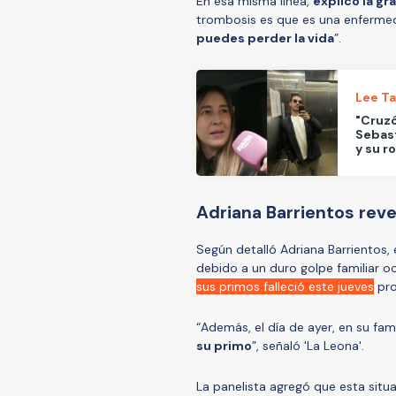
En esa misma línea,
explicó la g
trombosis es que es una enferm
puedes perder la vida
”.
Lee T
"Cruzó
Sebast
y su r
Adriana Barrientos reve
Según detalló Adriana Barrientos,
debido a un duro golpe familiar 
sus primos falleció este jueves
pro
“Además, el día de ayer, en su fam
su primo
”, señaló 'La Leona'.
La panelista agregó que esta sit