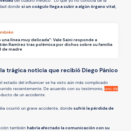
ravedad
del cuadro médico: “Lo que yo no conocía de la
edad donde
si un coágulo llega a subir a algún órgano vital,
ambién
 una línea muy delicada": Vale Saini responde a
ián Ramírez tras polémica por dichos sobre su familia
ol de madre
la trágica noticia que recibió Diego Pánico
 el estado del influencer se ha visto aún más complicado
ocurrido recientemente. De acuerdo con su testimonio,
uno de
ducto de un accidente.
ilia ocurrió un grave accidente, donde
sufrió la pérdida de
uación también
habría afectado la comunicación con su