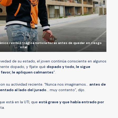
nico recibió trágica noticia horas antes de quedar en riesgo
vital
avedad de su estado, el joven continúa consciente en algunos
ente dopado, y fíjate qué
dopado y todo, le sigue
 favor, le apliquen calmantes
”.
con su actividad reciente. “Nunca nos imaginamos...
antes de
sentado al lado del jurado
... muy contento”, dijo.
ue está en la UTI, que
está grave y que había entrado por
sta.