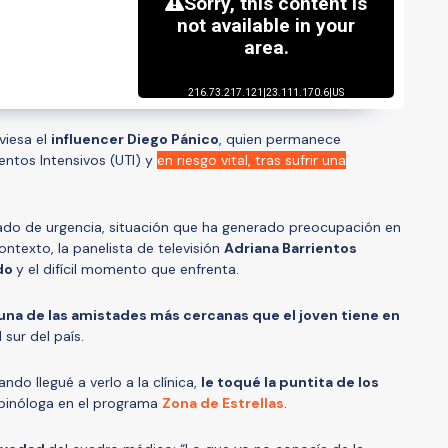
viesa el
influencer Diego Pánico
, quien permanece
entos Intensivos (UTI) y
en riesgo vital, tras sufrir una
zado de urgencia, situación que ha generado preocupación en
ntexto, la panelista de televisión
Adriana Barrientos
ado
y el difícil momento que enfrenta.
una de las amistades más cercanas que el joven tiene en
 sur del país.
do llegué a verlo a la clínica,
le toqué la puntita de los
 opinóloga en el programa
Zona de Estrellas
.