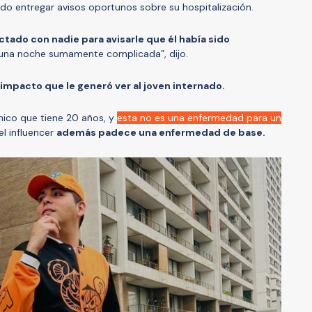
ido entregar avisos oportunos sobre su hospitalización.
tado con nadie para avisarle que él había sido
 una noche sumamente complicada”, dijo.
 impacto que le generó ver al joven internado.
hico que tiene 20 años, y
esta no es una enfermedad para un
el influencer
además padece una enfermedad de base.