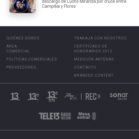
descargo de Lucho Miranda por cruce entre
Campillai y Flores
QUIÉNES SOMOS
TRABAJA CON NOSOTROS
ÁREA
CERTIFICADO DE
COMERCIAL
HONORARIOS 2012
POLÍTICAS COMERCIALES
MEDICIÓN ANTENAS
PROVEEDORES
CONTACTO
BRANDED CONTENT