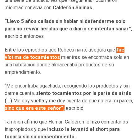
una serie de situaciones que -según ella- ocurrieron
mientras convivía con
Calderón Salinas.
“Llevo 5 años callada sin hablar ni defenderme solo
para no revivir heridas que a diario se intentan sanar”,
escribió entonces.
Entre los episodios que Rebeca narró, asegura que
fue
víctima de tocamientos
mientras se encontraba sola en
una habitación donde almacenaba productos de su
emprendimiento.
“Me encontraba agachada, recogiendo los productos y sin
darme cuenta,
siento tocamientos por la parte de atrás
(...)
Me doy vuelta y me doy cuenta de que no era mi pareja,
sino que era este señor”,
escribió.
También afirmó que Hernán Calderón le hizo comentarios
inapropiados y que
incluso le levantó el short para
tocarla sin su consentimiento.