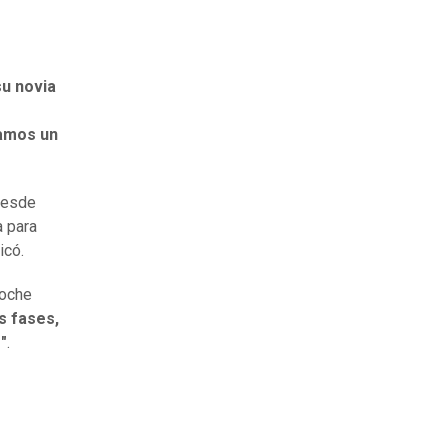
su novia
amos un
 desde
a para
dicó.
noche
s fases,
"
.