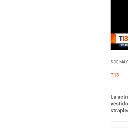
5 DE MAY
T13
La actr
vestido
straple