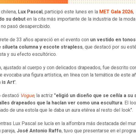
 chilena,
Lux Pascal
, participó este lunes en la
MET Gala 2026
,
o su debut
en la cita más importante de la industria de la moda
 no pasó desapercibido.
prete de 33 años apareció en el evento con
un vestido en tonos 
e silueta columna y escote strapless
, que destacó por su esté
sta y su efecto escultórico.
o, ajustado al cuerpo y con delicados drapeados, fue descrito c
e evocaba una figura artística, en línea con la temática de este a
 is Art'
.
o destacó
Vogue
, la actriz
"eligió un diseño que se ceñía a su s
alles drapeados que la hacían ver como una escultura
. El lo
do de una estola que le daba un aura etérea al resto del look".
ntras Lux Pascal se lucía en la alfombra más destacada del mun
 pareja,
José Antonio Raffo
, tuvo que presentarse en el progr