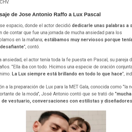
 CHV.
saje de Jose Antonio Raffo a Lux Pascal
se espacio, donde el actor decidió
dedicarle unas palabras a 
n de contar que fue una jornada de mucha ansiedad para los
blamos en la mañana;
estábamos muy nerviosos porque tení
 desafiante
", contó.
a ansiedad, el actor tenía toda la fe puesta en Pascal, su pareja
años. "Ella iba con todo. Hicimos una especie de oración conjunt
ánimo.
La Lux siempre está brillando en todo lo que hace
", in
ión a la preparación de Lux para la MET Gala, conocida como "la 
rtante de la moda", José Antonio contó que se trató de
"mucha
 de vestuario, conversaciones con estilistas y diseñadores