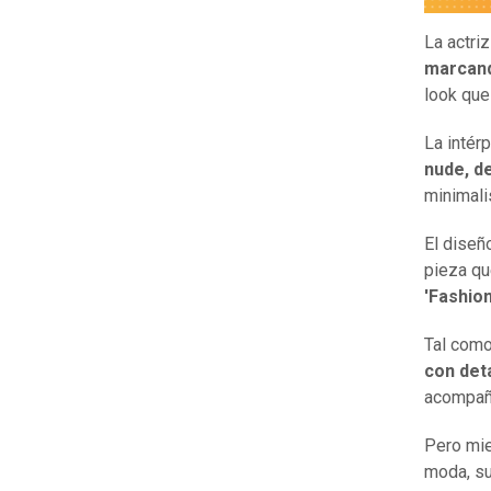
La actriz
marcand
look que
La intér
nude, d
minimali
El diseñ
pieza qu
'Fashion
Tal com
con det
acompaña
Pero mie
moda, su