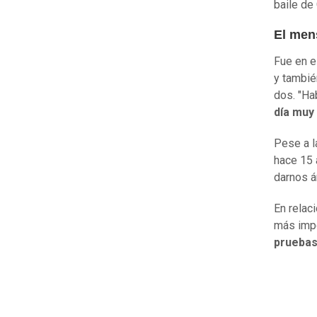
baile de
El men
Fue en e
y tambié
dos.
"Ha
día muy
Pese a l
hace 15 
darnos 
En relac
más impo
pruebas