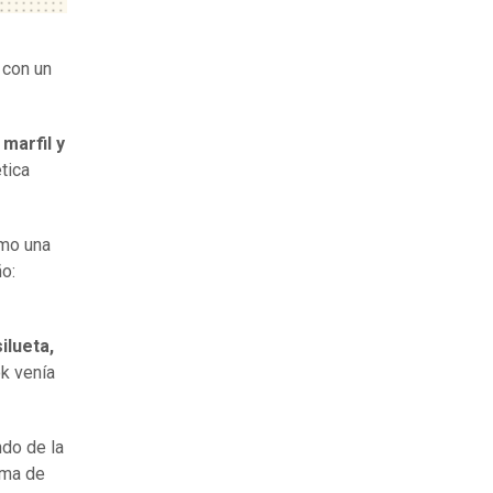
 con un
marfil y
tica
omo una
ño:
ilueta,
ok venía
do de la
ama de