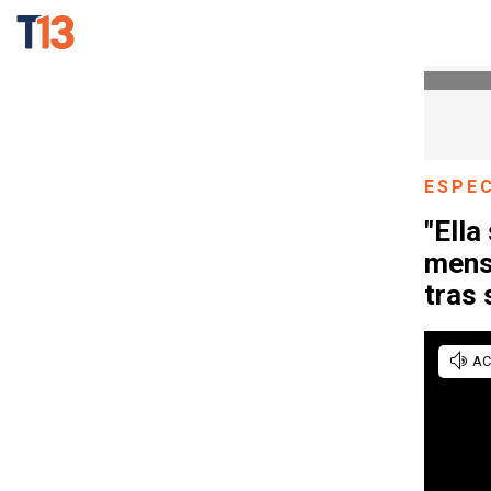
ESPE
"Ella
mens
tras 