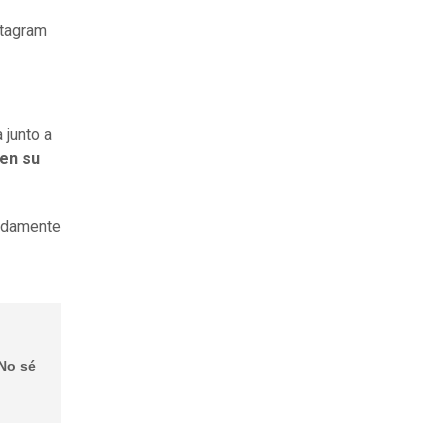
stagram
 junto a
 en su
pidamente
No sé