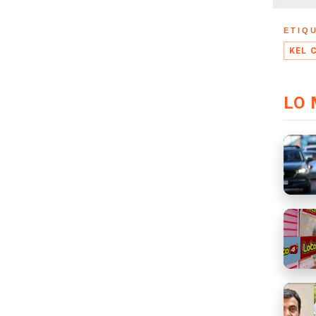
ETIQ
KEL 
LO 