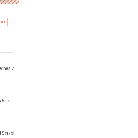
IO
iernes 7
s 6 de
l Servel