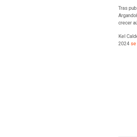
Tras publ
Argando
crecer a
Kel Cald
2024
se 