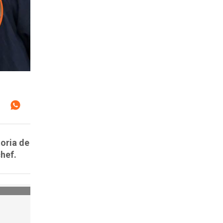
toria de
chef.