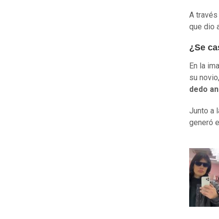
A través
que dio 
¿Se ca
En la im
su novio
dedo an
Junto a l
generó e