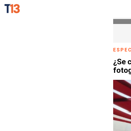
ESPE
¿Se c
foto