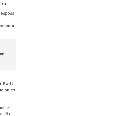
ero
u esposa
desamor.
 en
r Swift
nción es
ántica
 ella,