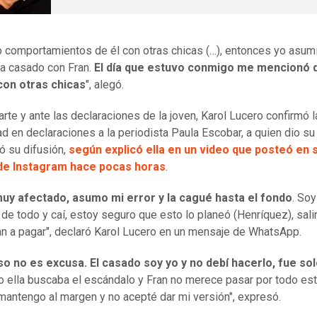
o comportamientos de él con otras chicas (…), entonces yo asumí
a casado con Fran.
El día que estuvo conmigo me mencionó 
con otras chicas
", alegó.
arte y ante las declaraciones de la joven, Karol Lucero confirmó l
dad en declaraciones a la periodista Paula Escobar, a quien dio su
zó su difusión,
según explicó ella en un video que posteó en 
de Instagram hace pocas horas
.
uy afectado, asumo mi error y la cagué hasta el fondo
. Soy
 de todo y caí, estoy seguro que esto lo planeó (Henríquez), sali
an a pagar", declaró Karol Lucero en un mensaje de WhatsApp.
o no es excusa. El casado soy yo y no debí hacerlo, fue so
ro ella buscaba el escándalo y Fran no merece pasar por todo est
antengo al margen y no acepté dar mi versión", expresó.