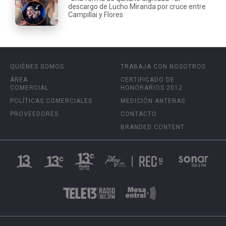
descargo de Lucho Miranda por cruce entre
Campillai y Flores
QUIÉNES SOMOS
TRABAJA CON NOSOTROS
ÁREA
CERTIFICADO DE
COMERCIAL
HONORARIOS 2012
POLÍTICAS COMERCIALES
MEDICIÓN ANTENAS
PROVEEDORES
CONTACTO
BRANDED CONTENT