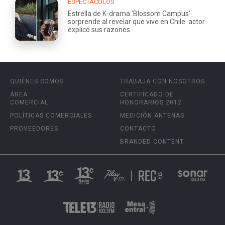
ESPECTÁCULOS
Estrella de K-drama ‘Blossom Campus’
sorprende al revelar que vive en Chile: actor
explicó sus razones
QUIÉNES SOMOS
TRABAJA CON NOSOTROS
ÁREA
CERTIFICADO DE
COMERCIAL
HONORARIOS 2012
POLÍTICAS COMERCIALES
MEDICIÓN ANTENAS
PROVEEDORES
CONTACTO
BRANDED CONTENT