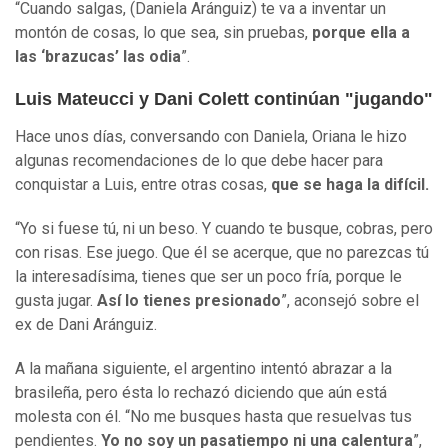
“Cuando salgas, (Daniela Aránguiz) te va a inventar un
montón de cosas, lo que sea, sin pruebas,
porque ella a
las ‘brazucas’ las odia
”.
Luis Mateucci y Dani Colett continúan "jugando"
Hace unos días, conversando con Daniela, Oriana le hizo
algunas recomendaciones de lo que debe hacer para
conquistar a Luis, entre otras cosas,
que se haga la difícil.
“Yo si fuese tú, ni un beso. Y cuando te busque, cobras, pero
con risas. Ese juego. Que él se acerque, que no parezcas tú
la interesadísima, tienes que ser un poco fría, porque le
gusta jugar.
Así lo tienes presionado
”, aconsejó sobre el
ex de Dani Aránguiz.
A la mañana siguiente, el argentino intentó abrazar a la
brasileña, pero ésta lo rechazó diciendo que aún está
molesta con él. “No me busques hasta que resuelvas tus
pendientes.
Yo no soy un pasatiempo ni una calentura
”,