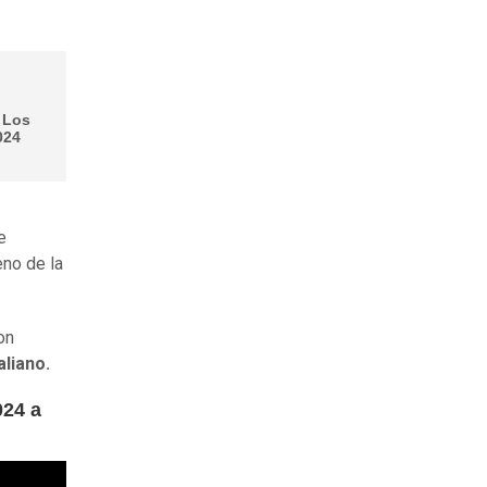
 Los
024
e
eno de la
on
aliano.
024 a