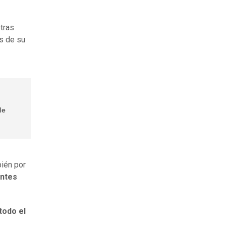
otras
 de su
de
bién por
entes
todo el