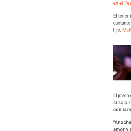
en el Fes
El tenor
cantante
hijo,
Matt
El joven
si solo.
con su 
"Anoche 
amor y 