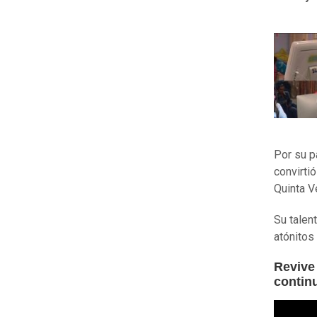
Por su p
convirti
Quinta V
Su talen
atónitos
Revive
contin