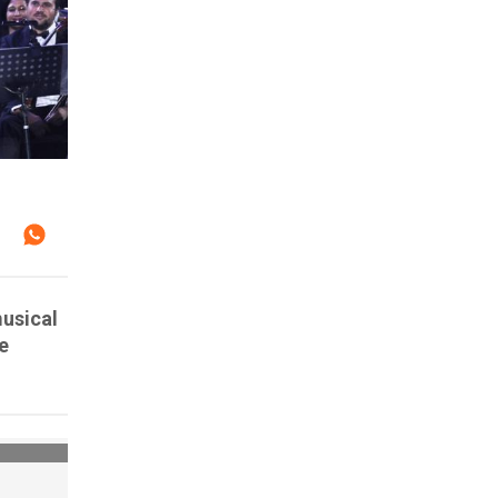
musical
e