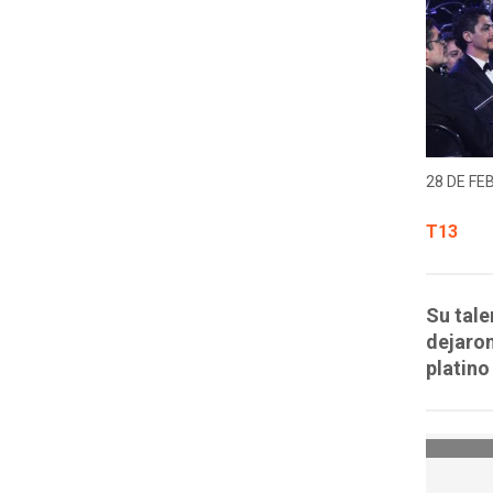
28 DE FE
T13
Su tale
dejaron
platino 