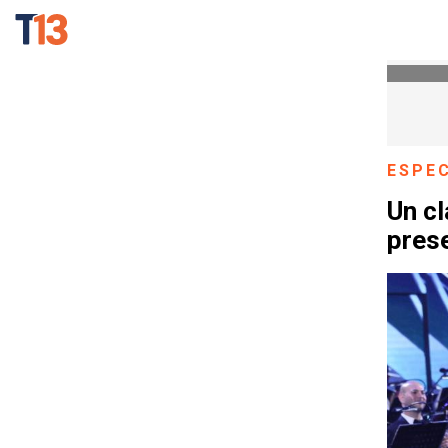
ESPE
Un cl
pres