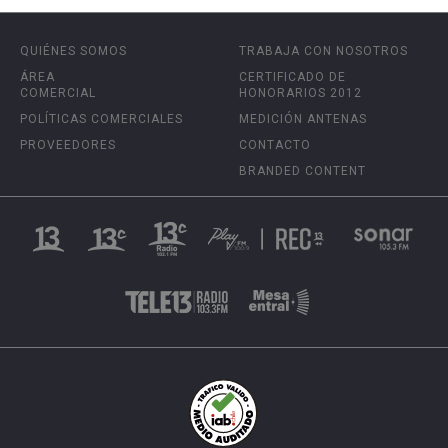
QUIÉNES SOMOS
TRABAJA CON NOSOTROS
ÁREA
CERTIFICADO DE
COMERCIAL
HONORARIOS 2012
POLÍTICAS COMERCIALES
MEDICIÓN ANTENAS
PROVEEDORES
CONTACTO
BRANDED CONTENT