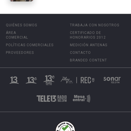
QUIÉNES SOMOS
TRABAJA CON NOSOTROS
ÁREA
CERTIFICADO DE
COMERCIAL
HONORARIOS 2012
POLÍTICAS COMERCIALES
MEDICIÓN ANTENAS
PROVEEDORES
CONTACTO
BRANDED CONTENT