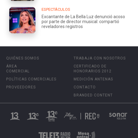
ESPECTÁCULOS
Excantante de La Bella Luz denunció acoso
por parte de director musical: compartió
reveladores registros
QUIÉNES SOMOS
TRABAJA CON NOSOTROS
ÁREA
CERTIFICADO DE
COMERCIAL
HONORARIOS 2012
POLÍTICAS COMERCIALES
MEDICIÓN ANTENAS
PROVEEDORES
CONTACTO
BRANDED CONTENT