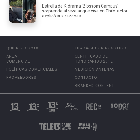
Estrella de K-drama ‘Blossom Campus’
sorprende al revelar que vive en Chile: actor
explicó sus razones
QUIÉNES SOMOS
TRABAJA CON NOSOTROS
ÁREA
CERTIFICADO DE
COMERCIAL
HONORARIOS 2012
POLÍTICAS COMERCIALES
MEDICIÓN ANTENAS
PROVEEDORES
CONTACTO
BRANDED CONTENT