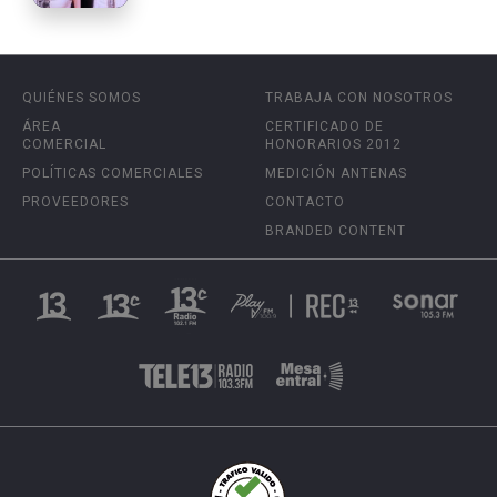
QUIÉNES SOMOS
TRABAJA CON NOSOTROS
ÁREA
CERTIFICADO DE
COMERCIAL
HONORARIOS 2012
POLÍTICAS COMERCIALES
MEDICIÓN ANTENAS
PROVEEDORES
CONTACTO
BRANDED CONTENT