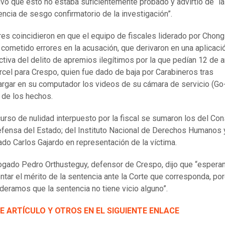
vo que esto no estaba suficientemente probado y advirtió de “la
encia de sesgo confirmatorio de la investigación”.
res coincidieron en que el equipo de fiscales liderado por Chong
 cometido errores en la acusación, que derivaron en una aplicaci
ictiva del delito de apremios ilegítimos por la que pedían 12 de 
rcel para Crespo, quien fue dado de baja por Carabineros tras
rgar en su computador los videos de su cámara de servicio (Go
a de los hechos.
curso de nulidad interpuesto por la fiscal se sumaron los del Co
fensa del Estado; del Instituto Nacional de Derechos Humanos 
do Carlos Gajardo en representación de la víctima.
ogado Pedro Orthusteguy, defensor de Crespo, dijo que “esper
ntar el mérito de la sentencia ante la Corte que corresponda, po
deramos que la sentencia no tiene vicio alguno”.
E ARTÍCULO Y OTROS EN EL SIGUIENTE ENLACE