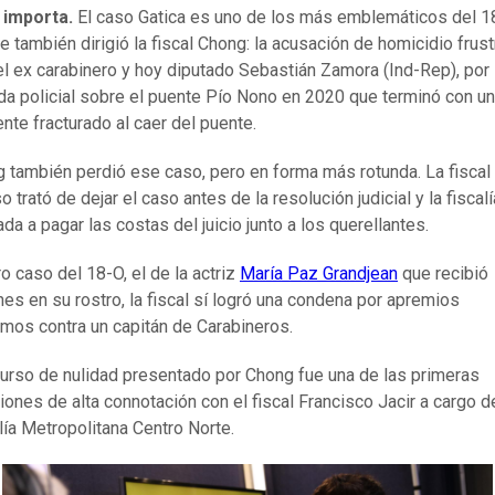
 importa.
El caso Gatica es uno de los más emblemáticos del 18
ue también dirigió la fiscal Chong: la acusación de homicidio frus
el ex carabinero y hoy diputado Sebastián Zamora (Ind-Rep), por 
da policial sobre el puente Pío Nono en 2020 que terminó con un
nte fracturado al caer del puente.
 también perdió ese caso, pero en forma más rotunda. La fiscal
o trató de dejar el caso antes de la resolución judicial y la fiscal
ada a pagar las costas del juicio junto a los querellantes.
ro caso del 18-O, el de la actriz
María Paz Grandjean
que recibió
nes en su rostro, la fiscal sí logró una condena por apremios
timos contra un capitán de Carabineros.
curso de nulidad presentado por Chong fue una de las primeras
iones de alta connotación con el fiscal Francisco Jacir a cargo d
lía Metropolitana Centro Norte.