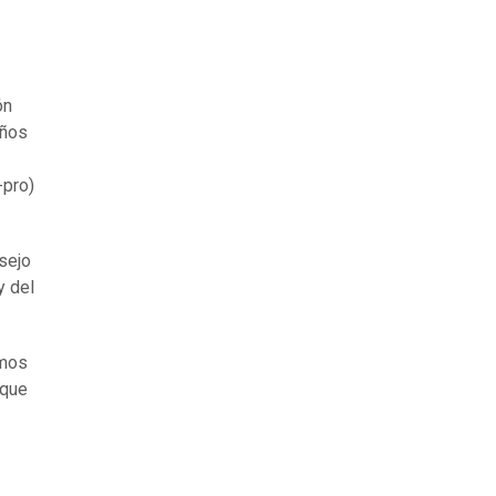
ón
años
-pro)
nsejo
y del
amos
rque