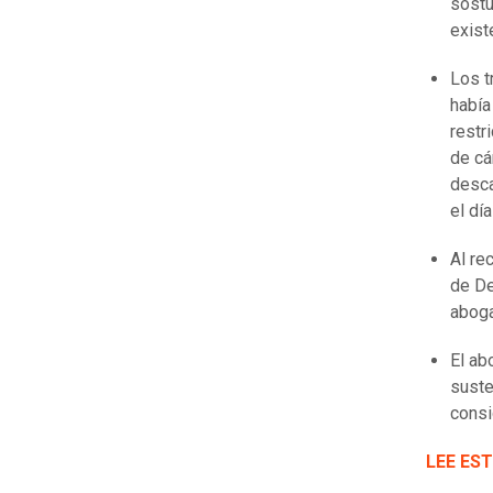
sostu
exist
Los t
había
restr
de cá
desca
el dí
Al re
de De
aboga
El ab
suste
consi
LEE EST