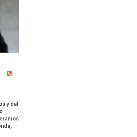
os y del
do
peramos
onda,