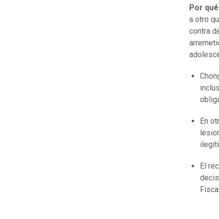
Por qué
a otro q
contra d
arremeti
adolesce
Chong
inclus
oblig
En ot
lesio
ilegí
El re
decis
Fisca