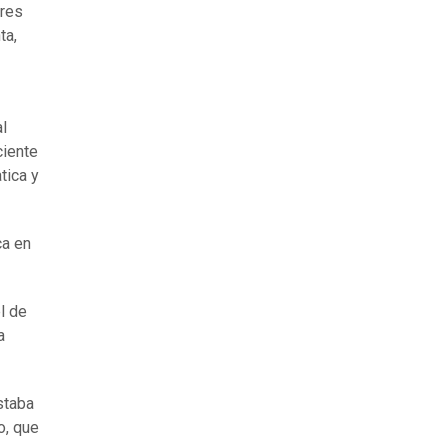
ores
ta,
al
ciente
tica y
ca en
l de
a
staba
o, que