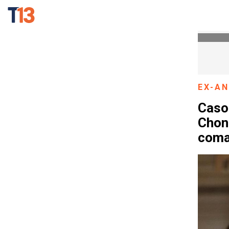
EX-A
Caso 
Chong
coma