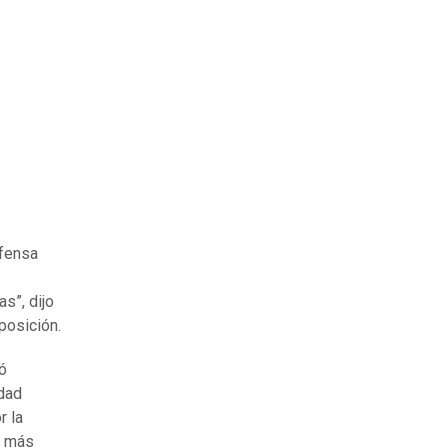
efensa
s”, dijo
posición.
ió
idad
r la
y más