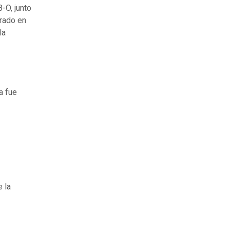
-O, junto
trado en
la
ía fue
e la