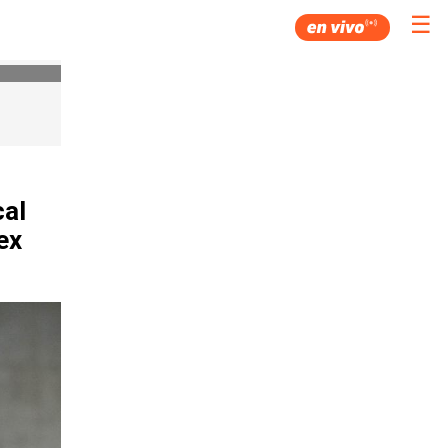
☰
cal
ex