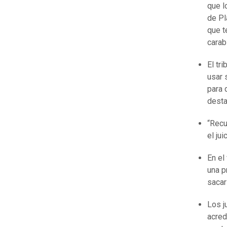
que l
de Pl
que t
carab
El tr
usar 
para 
desta
“Recu
el jui
En el
una p
sacar
Los j
acred