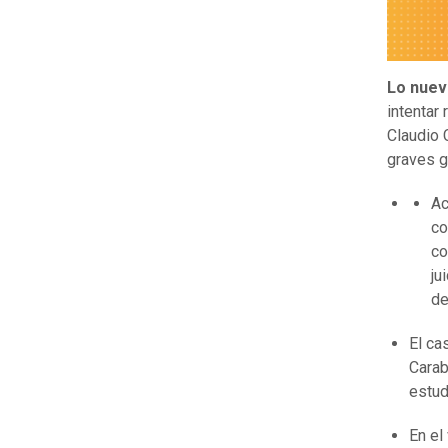
Lo nuev
intentar 
Claudio 
graves g
Ac
co
co
ju
de
El ca
Carab
estud
En el