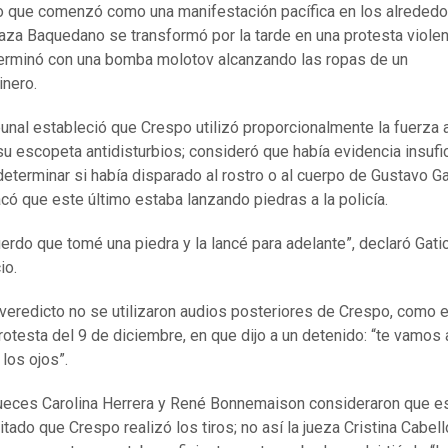
o que comenzó como una manifestación pacífica en los alreded
aza Baquedano se transformó por la tarde en una protesta violen
erminó con una bomba molotov alcanzando las ropas de un
inero.
ibunal estableció que Crespo utilizó proporcionalmente la fuerza 
su escopeta antidisturbios; consideró que había evidencia insufi
determinar si había disparado al rostro o al cuerpo de Gustavo Ga
có que este último estaba lanzando piedras a la policía.
erdo que tomé una piedra y la lancé para adelante”, declaró Gati
cio.
 veredicto no se utilizaron audios posteriores de Crespo, como e
rotesta del 9 de diciembre, en que dijo a un detenido: “te vamos 
 los ojos”.
ueces Carolina Herrera y René Bonnemaison consideraron que e
itado que Crespo realizó los tiros; no así la jueza Cristina Cabell