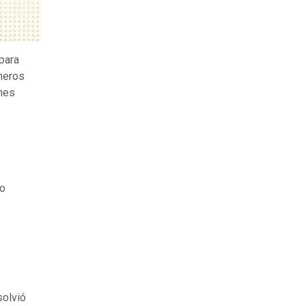
para
ineros
ones
do
solvió