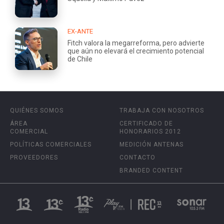
EX-ANTE
Fitch valora la megarreforma, pero advierte
que aún no elevará el crecimiento potencial
de Chile
QUIÉNES SOMOS
TRABAJA CON NOSOTROS
ÁREA
CERTIFICADO DE
COMERCIAL
HONORARIOS 2012
POLÍTICAS COMERCIALES
MEDICIÓN ANTENAS
PROVEEDORES
CONTACTO
BRANDED CONTENT