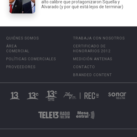
alto calibre que protagonizaron Squella y
Alvarado (y por qué está lejos de terminar)
QUIÉNES SOMOS
TRABAJA CON NOSOTROS
ÁREA
CERTIFICADO DE
COMERCIAL
HONORARIOS 2012
POLÍTICAS COMERCIALES
MEDICIÓN ANTENAS
PROVEEDORES
CONTACTO
BRANDED CONTENT