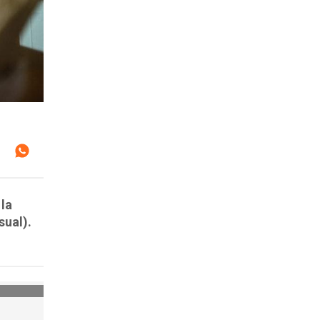
la
sual).