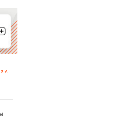
NOIA
el