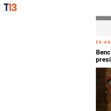
EX-A
Benci
presi