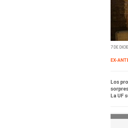
7 DE DICI
EX-ANT
Los pr
sorpres
La UF s