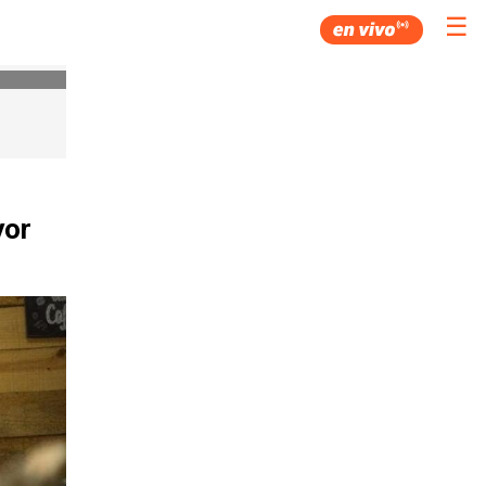
☰
yor