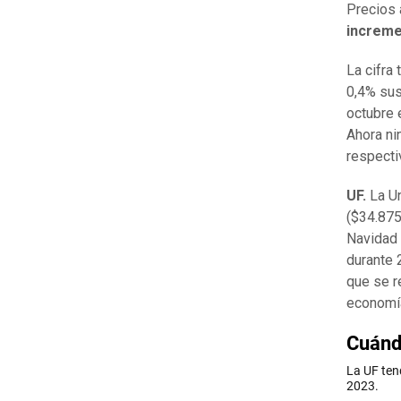
Precios 
increme
La cifra
0,4% sus
octubre 
Ahora ni
respecti
UF.
La U
($34.875
Navidad 
durante 
que se r
economí