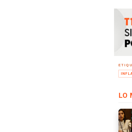
ETIQ
INFL
LO 