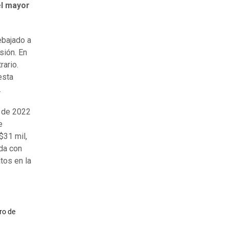
el mayor
ebajado a
sión. En
rario.
esta
.
e de 2022
e
$31 mil,
da con
tos en la