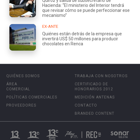
Quiroz y salida de subsecretario de
Hacienda: “El ministerio del Interior tendrá
que revisar cómo se puede perfeccionar ese
mecanismo”
EX-ANTE
Quiénes están detrás de la empresa que
invertirá US$ 50 millones para producir
chocolates en Renca
QUIÉNES SOMOS
TRABAJA CON NOSOTROS
ÁREA
CERTIFICADO DE
COMERCIAL
HONORARIOS 2012
POLÍTICAS COMERCIALES
MEDICIÓN ANTENAS
PROVEEDORES
CONTACTO
BRANDED CONTENT