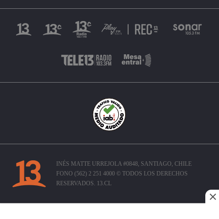
INÉS MATTE URREJOLA #0848, SANTIAGO, CHILE
FONO (562) 2 251 4000 © TODOS LOS DERECHOS
RESERVADOS. 13.CL