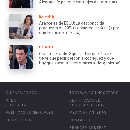
Alvarado (y por qué está lejos de terminar)
EX-ANTE
Aranceles de EEUU: La desconocida
propuesta de 10% al gobierno de Kast (y por
qué terminó en 12,5%)
EX-ANTE
Chat reservado: Squella dice que Pavez
tiene que pedir perdón a Rodríguez y que
hay que sacar a “gente inmoral del gobierno”
QUIÉNES SOMOS
TRABAJA CON NOSOTROS
ÁREA
CERTIFICADO DE
COMERCIAL
HONORARIOS 2012
POLÍTICAS COMERCIALES
MEDICIÓN ANTENAS
PROVEEDORES
CONTACTO
BRANDED CONTENT